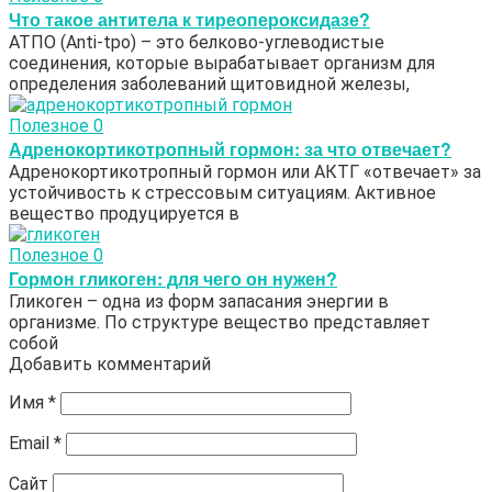
Что такое антитела к тиреопероксидазе?
АТПО (Аnti-tpo) – это белково-углеводистые
соединения, которые вырабатывает организм для
определения заболеваний щитовидной железы,
Полезное
0
Адренокортикотропный гормон: за что отвечает?
Адренокортикотропный гормон или АКТГ «отвечает» за
устойчивость к стрессовым ситуациям. Активное
вещество продуцируется в
Полезное
0
Гормон гликоген: для чего он нужен?
Гликоген – одна из форм запасания энергии в
организме. По структуре вещество представляет
собой
Добавить комментарий
Имя
*
Email
*
Сайт