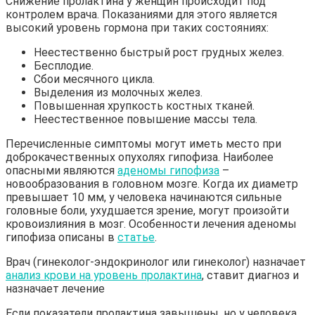
Снижение пролактина у женщин происходит под
контролем врача. Показаниями для этого является
высокий уровень гормона при таких состояниях:
Неестественно быстрый рост грудных желез.
Бесплодие.
Сбои месячного цикла.
Выделения из молочных желез.
Повышенная хрупкость костных тканей.
Неестественное повышение массы тела.
Перечисленные симптомы могут иметь место при
доброкачественных опухолях гипофиза. Наиболее
опасными являются
аденомы гипофиза
–
новообразования в головном мозге. Когда их диаметр
превышает 10 мм, у человека начинаются сильные
головные боли, ухудшается зрение, могут произойти
кровоизлияния в мозг. Особенности лечения аденомы
гипофиза описаны в
статье
.
Врач (гинеколог-эндокринолог или гинеколог) назначает
анализ крови на уровень пролактина
, ставит диагноз и
назначает лечение
Если показатели пролактина завышены, но у человека