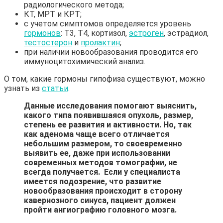
радиологического метода;
КТ, МРТ и КРТ;
с учетом симптомов определяется уровень
гормонов
: Т3, Т4, кортизол,
эстроген
, эстрадиол,
тестостерон
и
пролактин
;
при наличии новообразования проводится его
иммуноцитохимический анализ.
О том, какие гормоны гипофиза существуют, можно
узнать из
статьи
.
Данные исследования помогают выяснить,
какого типа появившаяся опухоль, размер,
степень ее развития и активности. Но, так
как аденома чаще всего отличается
небольшим размером, то своевременно
выявить ее, даже при использовании
современных методов томографии, не
всегда получается. Если у специалиста
имеется подозрение, что развитие
новообразования происходит в сторону
кавернозного синуса, пациент должен
пройти ангиографию головного мозга.