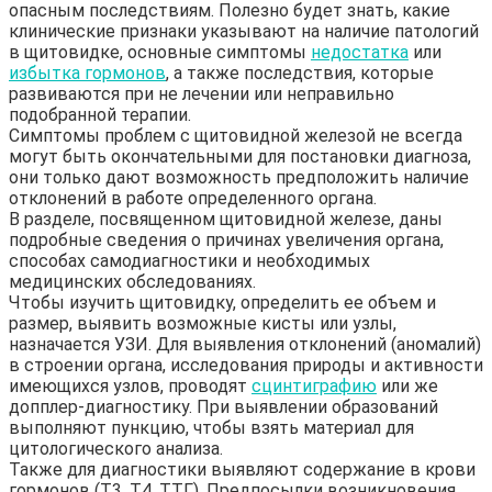
опасным последствиям. Полезно будет знать, какие
клинические признаки указывают на наличие патологий
в щитовидке, основные симптомы
недостатка
или
избытка гормонов
, а также последствия, которые
развиваются при не лечении или неправильно
подобранной терапии.
Симптомы проблем с щитовидной железой не всегда
могут быть окончательными для постановки диагноза,
они только дают возможность предположить наличие
отклонений в работе определенного органа.
В разделе, посвященном щитовидной железе, даны
подробные сведения о причинах увеличения органа,
способах самодиагностики и необходимых
медицинских обследованиях.
Чтобы изучить щитовидку, определить ее объем и
размер, выявить возможные кисты или узлы,
назначается УЗИ. Для выявления отклонений (аномалий)
в строении органа, исследования природы и активности
имеющихся узлов, проводят
сцинтиграфию
или же
допплер-диагностику. При выявлении образований
выполняют пункцию, чтобы взять материал для
цитологического анализа.
Также для диагностики выявляют содержание в крови
гормонов (Т3, Т4, ТТГ). Предпосылки возникновения