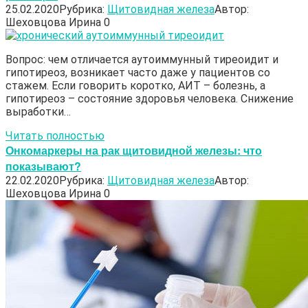
25.02.2020
Рубрика:
Щитовидная железа
Автор:
Шеховцова Ирина
0
Вопрос: чем отличается аутоиммунный тиреоидит и
гипотиреоз, возникает часто даже у пациентов со
стажем. Если говорить коротко, АИТ – болезнь, а
гипотиреоз – состояние здоровья человека. Снижение
выработки…
Читать полностью
Онкомаркеры на рак щитовидной железы: что
показывают?
22.02.2020
Рубрика:
Щитовидная железа
Автор:
Шеховцова Ирина
0