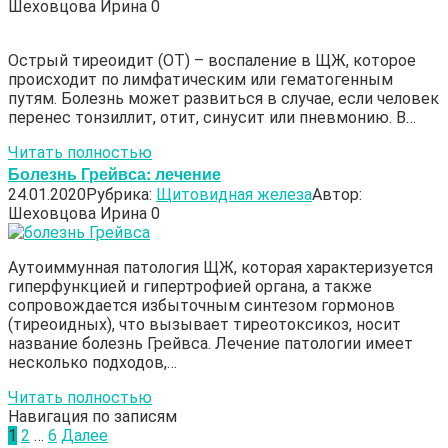
Шеховцова Ирина
0
Острый тиреоидит (ОТ) – воспаление в ЩЖ, которое
происходит по лимфатическим или гематогенным
путям. Болезнь может развиться в случае, если человек
перенес тонзиллит, отит, синусит или пневмонию. В…
Читать полностью
Болезнь Грейвса: лечение
24.01.2020
Рубрика:
Щитовидная железа
Автор:
Шеховцова Ирина
0
Аутоиммунная патология ЩЖ, которая характеризуется
гиперфункцией и гипертрофией органа, а также
сопровождается избыточным синтезом гормонов
(тиреоидных), что вызывает тиреотоксикоз, носит
название болезнь Грейвса. Лечение патологии имеет
несколько подходов,…
Читать полностью
Навигация по записям
1
2
…
6
Далее