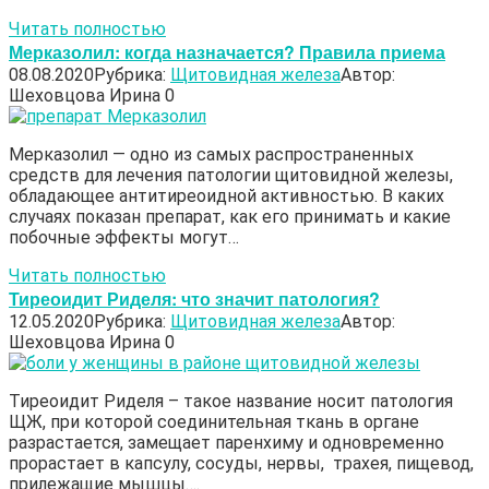
Читать полностью
Мерказолил: когда назначается? Правила приема
08.08.2020
Рубрика:
Щитовидная железа
Автор:
Шеховцова Ирина
0
Мерказолил — одно из самых распространенных
средств для лечения патологии щитовидной железы,
обладающее антитиреоидной активностью. В каких
случаях показан препарат, как его принимать и какие
побочные эффекты могут…
Читать полностью
Тиреоидит Риделя: что значит патология?
12.05.2020
Рубрика:
Щитовидная железа
Автор:
Шеховцова Ирина
0
Тиреоидит Риделя – такое название носит патология
ЩЖ, при которой соединительная ткань в органе
разрастается, замещает паренхиму и одновременно
прорастает в капсулу, сосуды, нервы, трахея, пищевод,
прилежащие мышцы….