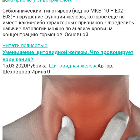
Субклинический гипотиреоз (код по МКБ-10 – Е02-
Е03)– нарушение функции железы, которое еще не
имеет каких-либо характерных признаков. Определить
наличие патологии можно по анализу крови на
концентрацию гормонов. Основной…
Читать полностью
Уменьшение щитовидной железы. Что провоцирует
нарушение?
15.03.2020
Рубрика:
Щитовидная железа
Автор:
Шеховцова Ирина
0