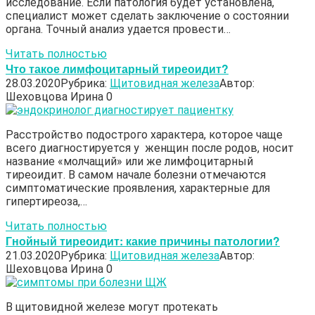
исследование. Если патология будет установлена,
специалист может сделать заключение о состоянии
органа. Точный анализ удается провести…
Читать полностью
Что такое лимфоцитарный тиреоидит?
28.03.2020
Рубрика:
Щитовидная железа
Автор:
Шеховцова Ирина
0
Расстройство подострого характера, которое чаще
всего диагностируется у женщин после родов, носит
название «молчащий» или же лимфоцитарный
тиреоидит. В самом начале болезни отмечаются
симптоматические проявления, характерные для
гипертиреоза,…
Читать полностью
Гнойный тиреоидит: какие причины патологии?
21.03.2020
Рубрика:
Щитовидная железа
Автор:
Шеховцова Ирина
0
В щитовидной железе могут протекать