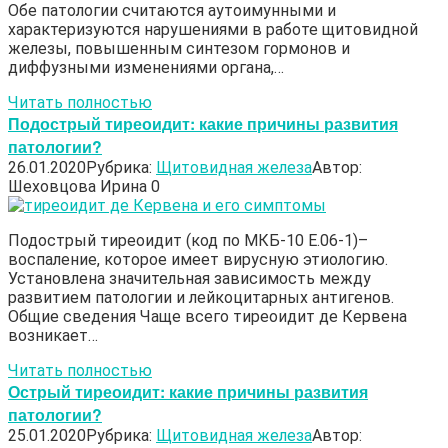
Обе патологии считаются аутоимунными и
характеризуются нарушениями в работе щитовидной
железы, повышенным синтезом гормонов и
диффузными изменениями органа,…
Читать полностью
Подострый тиреоидит: какие причины развития
патологии?
26.01.2020
Рубрика:
Щитовидная железа
Автор:
Шеховцова Ирина
0
Подострый тиреоидит (код по МКБ-10 Е.06-1)–
воспаление, которое имеет вирусную этиологию.
Установлена значительная зависимость между
развитием патологии и лейкоцитарных антигенов.
Общие сведения Чаще всего тиреоидит де Кервена
возникает…
Читать полностью
Острый тиреоидит: какие причины развития
патологии?
25.01.2020
Рубрика:
Щитовидная железа
Автор: