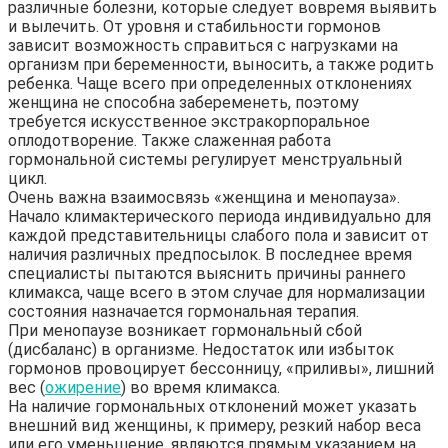
различные болезни, которые следует вовремя выявить
и вылечить. От уровня и стабильности гормонов
зависит возможность справиться с нагрузками на
организм при беременности, выносить, а также родить
ребенка. Чаще всего при определенных отклонениях
женщина не способна забеременеть, поэтому
требуется искусственное экстракорпоральное
оплодотворение. Также слаженная работа
гормональной системы регулирует менструальный
цикл.
Очень важна взаимосвязь «женщина и менопауза».
Начало климактерического периода индивидуально для
каждой представительницы слабого пола и зависит от
наличия различных предпосылок. В последнее время
специалисты пытаются выяснить причины раннего
климакса, чаще всего в этом случае для нормализации
состояния назначается гормональная терапия.
При менопаузе возникает гормональный сбой
(дисбаланс) в организме. Недостаток или избыток
гормонов провоцирует бессонницу, «приливы», лишний
вес (
ожирение
) во время климакса.
На наличие гормональных отклонений может указать
внешний вид женщины, к примеру, резкий набор веса
или его уменьшение, являются прямым указанием на