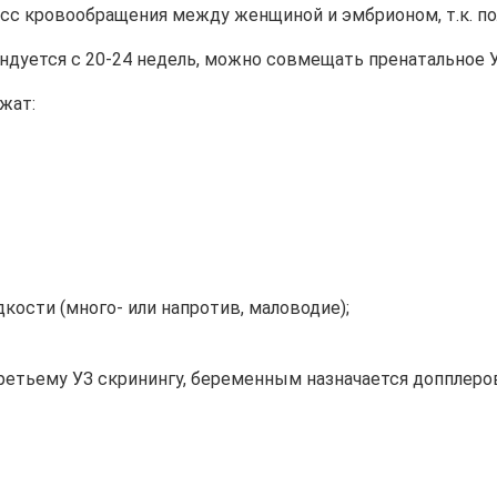
есс кровообращения между женщиной и эмбрионом, т.к. 
ндуется с 20-24 недель, можно совмещать пренатальное 
жат:
ости (много- или напротив, маловодие);
 третьему УЗ скринингу, беременным назначается допплер