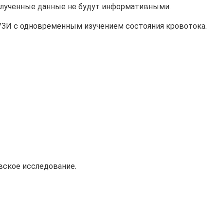
полученные данные не будут информативными.
УЗИ с одновременным изучением состояния кровотока.
овское исследование.