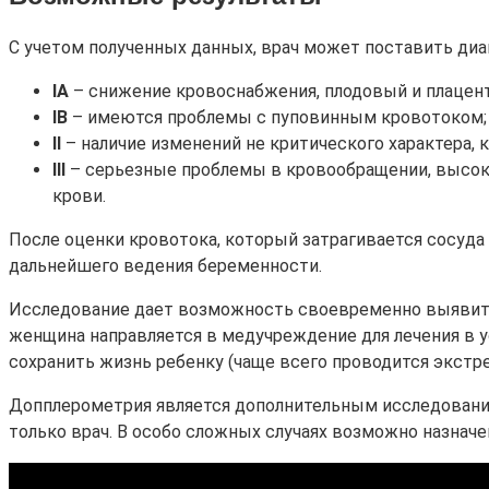
С учетом полученных данных, врач может поставить ди
IА
– снижение кровоснабжения, плодовый и плацент
IВ
– имеются проблемы с пуповинным кровотоком; 
II
– наличие изменений не критического характера,
III
– серьезные проблемы в кровообращении, высока
крови.
После оценки кровотока, который затрагивается сосуда 
дальнейшего ведения беременности.
Исследование дает возможность своевременно выявить в
женщина направляется в медучреждение для лечения в у
сохранить жизнь ребенку (чаще всего проводится экстре
Допплерометрия является дополнительным исследованием
только врач. В особо сложных случаях возможно назнач