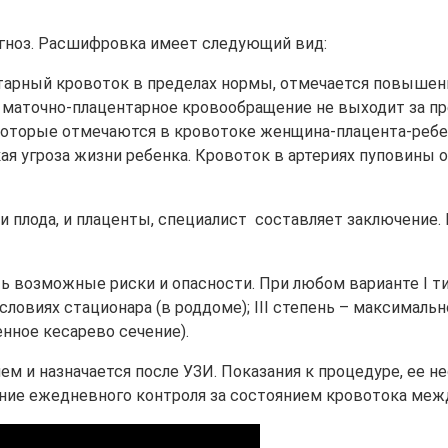
агноз. Расшифровка имеет следующий вид:
арный кровоток в пределах нормы, отмечается повышени
маточно-плацентарное кровообращение не выходит за п
 которые отмечаются в кровотоке женщина-плацента-ребе
я угроза жизни ребенка. Кровоток в артериях пуповины
и плода, и плаценты, специалист составляет заключение.
озможные риски и опасности. При любом варианте I типа
словиях стационара (в роддоме); III степень – максимал
нное кесарево сечение).
 и назначается после УЗИ. Показания к процедуре, ее н
ение ежедневного контроля за состоянием кровотока меж