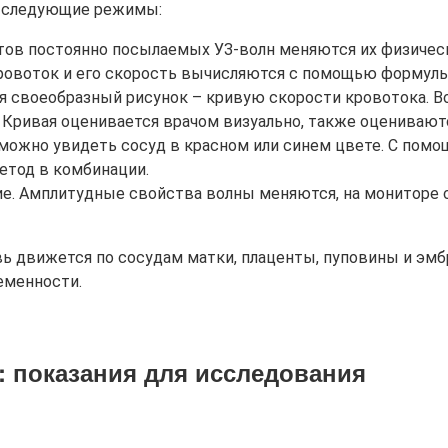
я следующие режимы:
тов постоянно посылаемых УЗ-волн меняются их физичес
ровоток и его скорость вычисляются с помощью формулы 
ся своеобразный рисунок – кривую скорости кровотока. 
 Кривая оценивается врачом визуально, также оценивают
е можно увидеть сосуд в красном или синем цвете. С пом
метод в комбинации.
ие. Амплитудные свойства волны меняются, на мониторе 
вь движется по сосудам матки, плаценты, пуповины и эм
еменности.
 показания для исследования