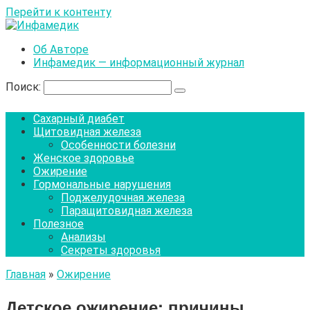
Перейти к контенту
Об Авторе
Инфамедик — информационный журнал
Поиск:
Сахарный диабет
Щитовидная железа
Особенности болезни
Женское здоровье
Ожирение
Гормональные нарушения
Поджелудочная железа
Паращитовидная железа
Полезное
Анализы
Секреты здоровья
Главная
»
Ожирение
Детское ожирение: причины,