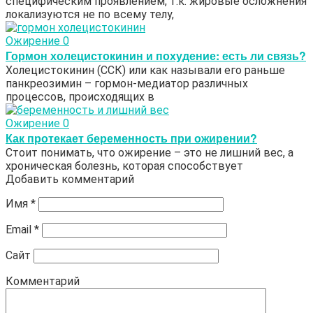
специфическим проявлением, т.к. жировые осложнения
локализуются не по всему телу,
Ожирение
0
Гормон холецистокинин и похудение: есть ли связь?
Холецистокинин (ССК) или как называли его раньше
панкреозимин – гормон-медиатор различных
процессов, происходящих в
Ожирение
0
Как протекает беременность при ожирении?
Стоит понимать, что ожирение – это не лишний вес, а
хроническая болезнь, которая способствует
Добавить комментарий
Имя
*
Email
*
Сайт
Комментарий