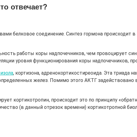
то отвечает?
вами белковое соединение. Синтез гормона происходит в 
ьность работы коры надпочечников, чем провоцирует си
уляции уровня функционирования коры надпочечников, пр
тизола
, кортизона, адренокортикостиреоида. Эта триада 
 определенных желез. Помимо этого АКТГ задействовано
рует кортикотропин, происходит это по принципу «обратн
ичество (в данный отрезок времени) кортикотропной био