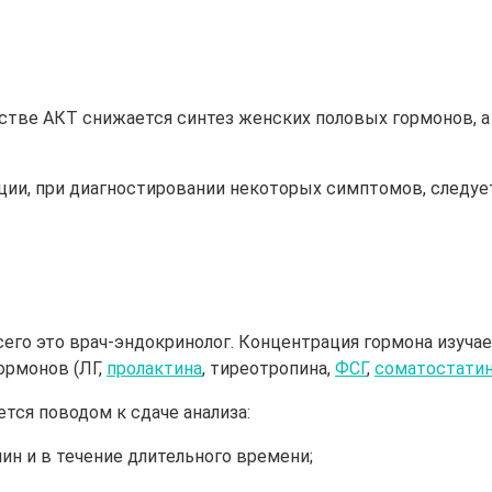
тве АКТ снижается синтез женских половых гормонов, а 
и, при диагностировании некоторых симптомов, следует 
сего это врач-эндокринолог. Концентрация гормона изуча
ормонов (ЛГ,
пролактина
, тиреотропина,
ФСГ
,
соматостати
ся поводом к сдаче анализа:
ин и в течение длительного времени;