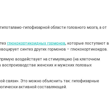
гипоталамо-гипофизарной области головного мозга, а от
нтез
глюкокортикоидных гормонов
, которые поступают в
овоцирует синтез других гормонов – глюкокортикоидов.
напрямую воздействует на стимуляцию (на клеточном
 в воспроизводстве женских и мужских половых
ой связи». Это можно объяснить так: гипофизарные
логически активной составляющей.