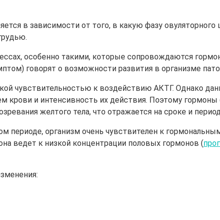
ется в зависимости от того, в какую фазу овуляторного 
грудью.
трессах, особенно такими, которые сопровождаются горм
птом) говорят о возможности развития в организме пато
кой чувствительностью к воздействию АКТГ. Однако дан
ъем крови и интенсивность их действия. Поэтому гормоны
созревания желтого тела, что отражается на сроке и пери
ном периоде, организм очень чувствителен к гормональны
на ведет к низкой концентрации половых гормонов (
про
зменения: