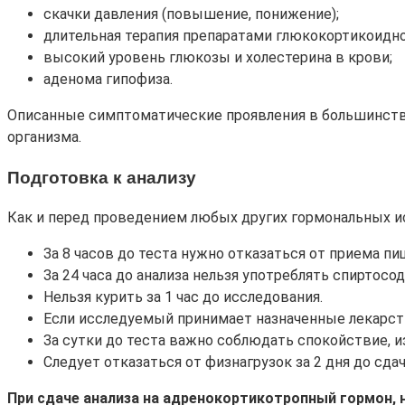
скачки давления (повышение, понижение);
длительная терапия препаратами глюкокортикоидно
высокий уровень глюкозы и холестерина в крови;
аденома гипофиза.
Описанные симптоматические проявления в большинстве 
организма.
Подготовка к анализу
Как и перед проведением любых других гормональных ис
За 8 часов до теста нужно отказаться от приема п
За 24 часа до анализа нельзя употреблять спиртос
Нельзя курить за 1 час до исследования.
Если исследуемый принимает назначенные лекарств
За сутки до теста важно соблюдать спокойствие, и
Следует отказаться от физнагрузок за 2 дня до сдач
При сдаче анализа на адренокортикотропный гормон, н