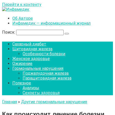
Перейти к контенту
Об Авторе
Инфамедик — информационный журнал
Поиск:
Сахарный диабет
Щитовидная железа
Особенности болезни
Женское здоровье
Ожирение
Гормональные нарушения
Поджелудочная железа
Паращитовидная железа
Полезное
Анализы
Секреты здоровья
Главная
»
Другие гормональные нарушения
Как происходит лечение болезни