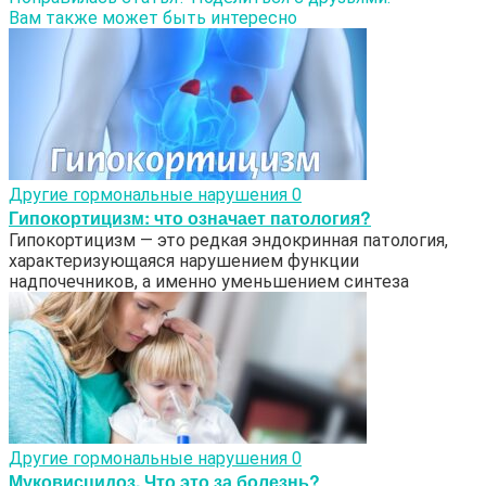
Вам также может быть интересно
Другие гормональные нарушения
0
Гипокортицизм: что означает патология?
Гипокортицизм — это редкая эндокринная патология,
характеризующаяся нарушением функции
надпочечников, а именно уменьшением синтеза
Другие гормональные нарушения
0
Муковисцидоз. Что это за болезнь?