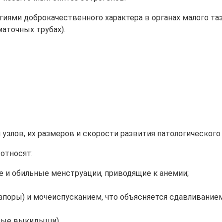
иями доброкачественного характера в органах малого та
маточных трубах).
 узлов, их размеров и скорости развития патологического
относят:
е и обильные менструации, приводящие к анемии;
апоры) и мочеиспусканием, что объясняется сдавливани
стые выкидыши).