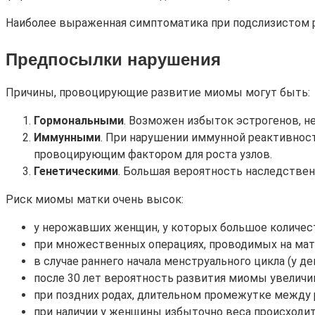
Наиболее выраженная симптоматика при подслизистом ра
Предпосылки нарушения
Причины, провоцирующие развитие миомы могут быть:
Гормональными
. Возможен избыток эстрогенов, н
Иммунными
. При нарушении иммунной реактивнос
провоцирующим фактором для роста узлов.
Генетическими
. Большая вероятность наследствен
Риск миомы матки очень высок:
у нерожавших женщин, у которых большое количест
при множественных операциях, проводимых на матк
в случае раннего начала менструального цикла (у дев
после 30 лет вероятность развития миомы увеличивае
при поздних родах, длительном промежутке между
при наличии у женщины избыточно веса происходит