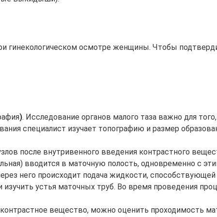
и гинекологическом осмотре женщины. Чтобы подтверди
.
рафия
)
. Исследование органов малого таза важно для тог
ания специалист изучает топографию и размер образовани
злов после внутривенного введения контрастного вещест
ильная) вводится в маточную полость, одновременно с эт
м через него происходит подача жидкости, способствующе
 и изучить устья маточных труб. Во время проведения пр
но контрастное вещество, можно оценить проходимость ма