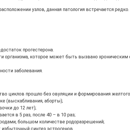
сположении узлов, данная патология встречается редко.
едостаток прогестерона.
ти организма, которое может быть вызвано хроническим 
ности заболевания.
во циклов прошло без овуляции и формирования желтого 
е (выскабливания, аборты);
очки до 12 лет);
тся в 5 раз, после 40 – в 10 раз;
 родами, большом количестве родоразрешений;
 избыточный синтез эстрогенов.