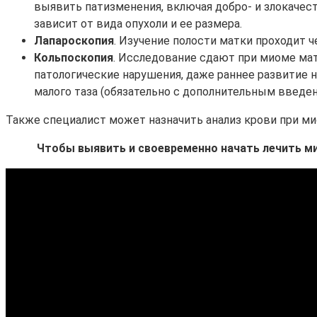
выявить патизменения, включая добро- и злокаче
зависит от вида опухоли и ее размера.
Лапароскопия
. Изучение полости матки проходит 
Кольпоскопия
. Исследование сдают при миоме мат
патологические нарушения, даже раннее развитие 
малого таза (обязательно с дополнительным введе
Также специалист может назначить анализ крови при мио
Чтобы выявить и своевременно начать лечить ми