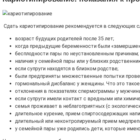
Сдать кариотипирование рекомендуется в следующих сл
возраст будущих родителей после 35 лет;
когда предыдущие беременности были «замершие»
бесплодности пары по неустановленным причинам;
наличия у семейной пары или у близких родственни
если супруги находятся в близком родстве;
были предприняты множественные попытки проведе
гормональный дисбаланс у женщины. Что это такое 
отклонения в показателях спермограммы у мужчин
если супруги имели контакт с вредными или хими
семья проживает в неблагоприятных (с экологическ
длительное курение, прием спиртосодержащих нап
длительный или неконтролируемый прием медпреп
у семейной пары уже родились дети, которые име