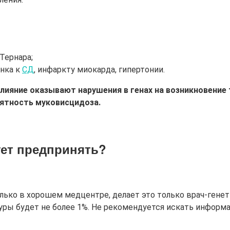
Тернара;
нка к
СД
, инфаркту миокарда, гипертонии.
лияние оказывают нарушения в генах на возникновение 
оятность муковисцидоза.
ует предпринять?
ько в хорошем медцентре, делает это только врач-генет
уры будет не более 1%. Не рекомендуется искать инфор