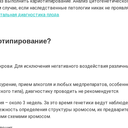
раз выполнить кариотипирование. Анализ цитогенетичес
 случае, если наследственные патологии никак не проявл
тальная диагностика плода
.
иотипирование?
крови. Для исключения негативного воздействия различн
урение, прием алкоголя и любых медпрепаратов, особенно 
ского типа), диагностику проводить не рекомендуется.
ия – около 3 недель. За это время генетики ведут наблюд
ежность определения структуры хромосом, их предварит
ими схемами хромосом.
ления: