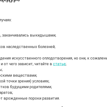
учаях:
, заканчивались выкидышами;
ков наследственных болезней;
ния искусственного оплодотворения, но они, к сожален
и от чего зависит, читайте в
статье
;
ы;
ческими веществами;
ой точки зрения) условиях;
итков будущими родителями;
аратов;
ют врожденные пороки развития.