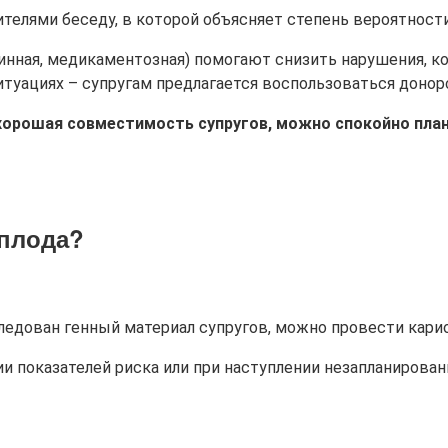
ителями беседу, в которой объясняет степень вероятност
минная, медикаментозная) помогают снизить нарушения, 
туациях – супругам предлагается воспользоваться донор
 хорошая совместимость супругов, можно спокойно пл
 плода?
бследован генный материал супругов, можно провести кар
и показателей риска или при наступлении незапланирова