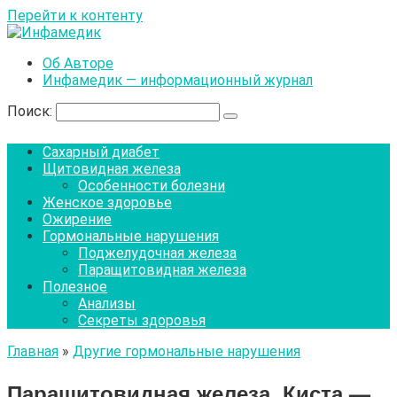
Перейти к контенту
Об Авторе
Инфамедик — информационный журнал
Поиск:
Сахарный диабет
Щитовидная железа
Особенности болезни
Женское здоровье
Ожирение
Гормональные нарушения
Поджелудочная железа
Паращитовидная железа
Полезное
Анализы
Секреты здоровья
Главная
»
Другие гормональные нарушения
Паращитовидная железа. Киста —