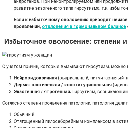
андрогенов. При неконтролируемом или продолжит
развитие экзогенного типа гирсутизма, т.к. избыт
Если к избыточному оволосению приводят неизве
проявлений,
отклонения в гормональном балансе
Избыточное оволосение: степени 
С учетом причин, которые вызывают гирсутизм, можно 
Нейроэндокринная
(овариальный, питуитарнаяый, 
Дерматологическая
/
конституциональная
(идиоп
Экзогенная
/
ятрогенная.
Гирсутизм, возникающий 
Согласно степени проявления патологии, патология делит
Обычный.
Отягощенный пилосеборейным комплексом в активн