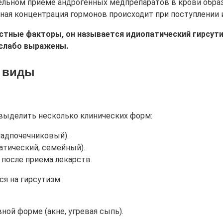
ельном приеме андрогенных медпрепаратов в крови обра
очная концентрация гормонов происходит при поступлении 
стные факторы, он называется идиопатический гирсути
слабо выражены.
и виды
выделить несколько клинических форм:
надпочечниковый).
атический, семейный).
после приема лекарств.
ся на гирсутизм:
ой форме (акне, угревая сыпь).