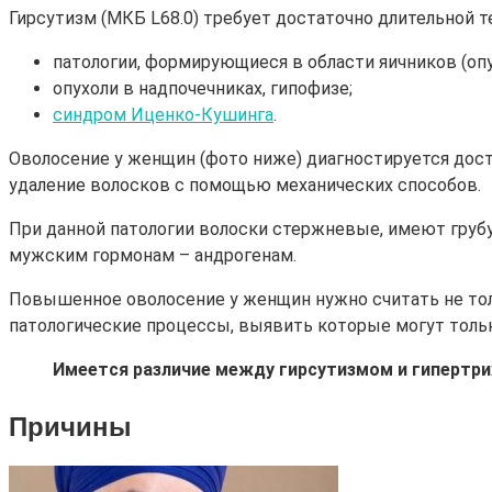
Гирсутизм (МКБ L68.0) требует достаточно длительной т
патологии, формирующиеся в области яичников (опу
опухоли в надпочечниках, гипофизе;
синдром Иценко-Кушинга
.
Оволосение у женщин (фото ниже) диагностируется дост
удаление волосков с помощью механических способов.
При данной патологии волоски стержневые, имеют груб
мужским гормонам – андрогенам.
Повышенное оволосение у женщин нужно считать не толь
патологические процессы, выявить которые могут тольк
Имеется различие между гирсутизмом и гипертри
Причин
ы