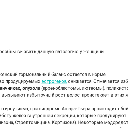
пособны вызвать данную патологию у женщины.
женский гормональный баланс остается в норме.
тво продуцируемых
эстрогенов
снижается. Отмечается из
яичниках, опухоли
(арренобластомы, лютеомы), поликисто
е вызывают избыточный рост волос, проистекает в этих же
гирсутизма, при синдроме Ашара-Тьера происходит сбой
 работу желез внутренней секреции, которые продуцирую
изона, Стрептомицина, Кортизона). Некоторые медсредст