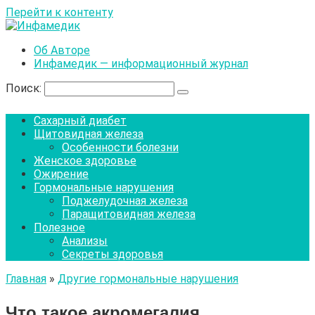
Перейти к контенту
Об Авторе
Инфамедик — информационный журнал
Поиск:
Сахарный диабет
Щитовидная железа
Особенности болезни
Женское здоровье
Ожирение
Гормональные нарушения
Поджелудочная железа
Паращитовидная железа
Полезное
Анализы
Секреты здоровья
Главная
»
Другие гормональные нарушения
Что такое акромегалия