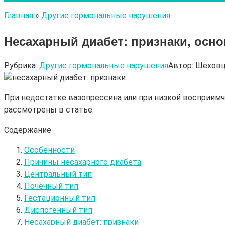
Главная
»
Другие гормональные нарушения
Несахарный диабет: признаки, осн
Рубрика:
Другие гормональные нарушения
Автор:
Шеховц
При недостатке вазопрессина или при низкой восприимч
рассмотрены в статье.
Содержание
Особенности
Причины несахарного диабета
Центральный тип
Почечный тип
Гестационный тип
Диспогенный тип
Несахарный диабет: признаки