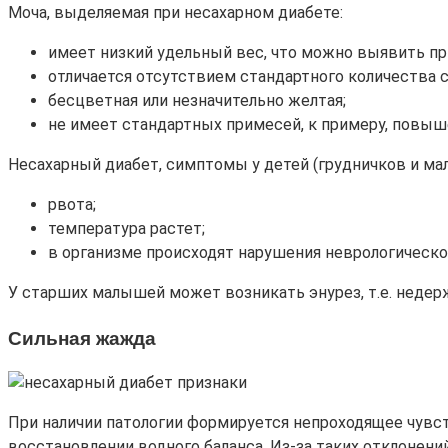
Моча, выделяемая при несахарном диабете:
имеет низкий удельный вес, что можно выявить при
отличается отсутствием стандартного количества с
бесцветная или незначительно желтая;
не имеет стандартных примесей, к примеру, повыш
Несахарный диабет, симптомы у детей (грудничков и ма
рвота;
температура растет;
в организме происходят нарушения неврологическог
У старших малышей может возникать энурез, т.е. недер
Сильная жажда
При наличии патологии формируется непроходящее чувст
восстановлении водного баланса. Из-за таких отклонени