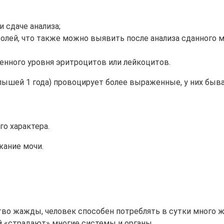
 сдаче анализа;
олей, что также можно выявить после анализа сданного м
енного уровня эритроцитов или лейкоцитов.
лышей 1 года) провоцирует более выраженные, у них быва
о характера.
жание мочи.
во жажды, человек способен потреблять в сутки много жи
й «страдают» многие системы и органы.