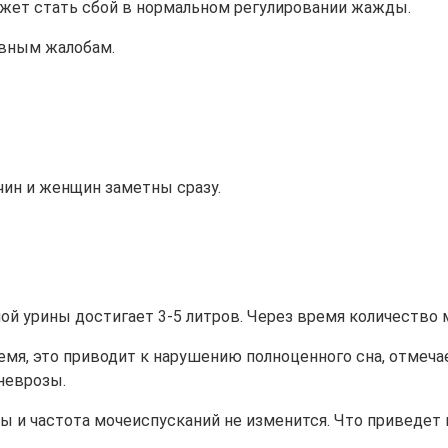
жет стать сбой в нормальном регулировании жажды.
овным жалобам.
чин и женщин заметны сразу.
й урины достигает 3-5 литров. Через время количество м
емя, это приводит к нарушению полноценного сна, отмечае
неврозы.
ы и частота мочеиспусканий не изменится. Что приведет