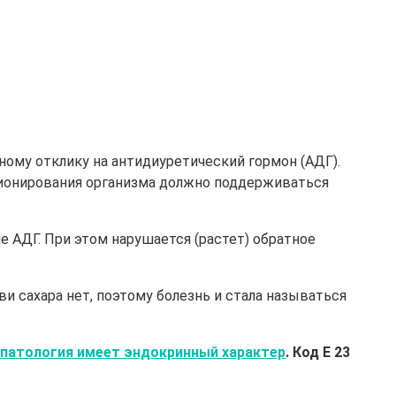
ному отклику на антидиуретический гормон (АДГ).
ционирования организма должно поддерживаться
е АДГ. При этом нарушается (растет) обратное
и сахара нет, поэтому болезнь и стала называться
патология имеет эндокринный характер
. Код Е 23