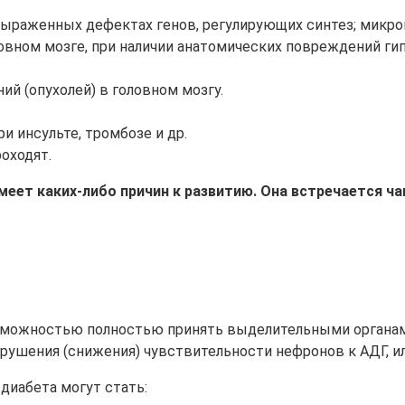
 выраженных дефектах генов, регулирующих синтез; микро
овном мозге, при наличии анатомических повреждений гип
ий (опухолей) в головном мозгу.
и инсульте, тромбозе и др.
оходят.
еет каких-либо причин к развитию. Она встречается чащ
зможностью полностью принять выделительными органами
нарушения (снижения) чувствительности нефронов к АДГ, и
диабета могут стать: