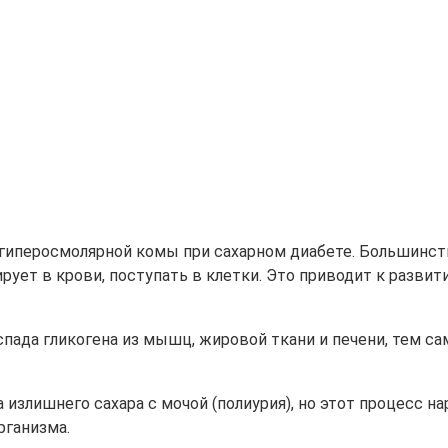
 гиперосмолярной комы при сахарном диабете. Большинст
рует в крови, поступать в клетки. Это приводит к разви
спада гликогена из мышц, жировой ткани и печени, тем 
злишнего сахара с мочой (полиурия), но этот процесс на
рганизма.