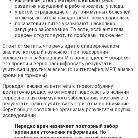
наличие антител у матери повышает риск
развития нарушений в работе железы у плода;
у детей, страдающие от аутоиммунных болезней
железы, антитела находят реже, чем у взрослых;
показатели антител указывают, насколько
запущено заболевание. То есть, если антитела
совсем отсутствуют, то проблемы также нет.
Стоит отметить, что речь идет о специфическом
анализе, который назначают при подозрении
конкретного заболевания. И главное здесь – вовремя
его пройти и верно расшифровать результаты,
учитывая и другие анализы (сцинтиграфия, МРТ, анализ
крови на гормоны).
Проводят анализ на антитела к тиреоглобулину
достаточно редко, но он может подсказать о наличии
серьезного аутоиммунного заболевания, поэтому его
результаты важно учитывать. При этом во внимание
берут общее состояние организма, результаты других
исследований.
Нередко врач назначает повторный забор
крови для уточнения информации. Но
особенно анализ важен для детей, которые