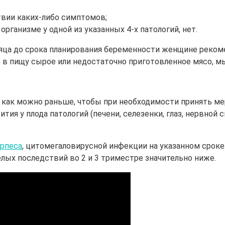
твии каких-либо симптомов;
рганизме у одной из указанных 4-х патологий, нет.
яца до срока планирования беременности женщине рекоме
 в пищу сырое или недостаточно приготовленное мясо, мы
 как можно раньше, чтобы при необходимости принять мер
ия у плода патологий (печени, селезенки, глаз, нервной 
ерпеса
, цитомегаловирусной инфекции на указанном срок
лых последствий во 2 и 3 триместре значительно ниже.