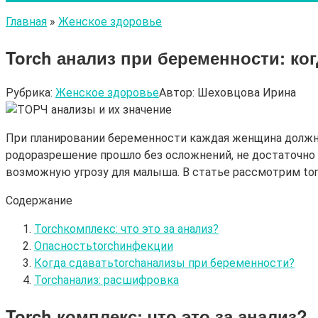
Главная
»
Женское здоровье
Torch анализ при беременности: ког
Рубрика:
Женское здоровье
Автор:
Шеховцова Ирина
При планировании беременности каждая женщина должна
родоразрешение прошло без осложнений, не достаточно
возможную угрозу для малыша. В статье рассмотрим torc
Содержание
Torchкомплекс: что это за анализ?
Опасностьtorchинфекции
Когда сдаватьtorchанализы при беременности?
Torchанализ: расшифровка
Torch
комплекс: что это за анализ
?