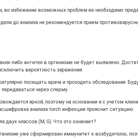
и, во избежание возможных проблем ее необходимо пред
недели до анализа не рекомендуется прием противовирусн
 каких-либо антител в организме не будет выявлено. Дос
исключить вероятность заражения.
егулярно посещать врача и проходить обследования. Буд
т передаваться через сперму.
овождается яркой, поэтому на основании и с учетом клин
расшифровка анализа torch инфекции прояснит ситуацию.
 двух классов (M, G). Что это означает?
рганизме уже сформирован иммунитет к возбудителю, поэ