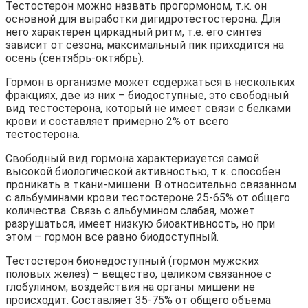
Тестостерон можно назвать прогормоном, т.к. он
основной для выработки дигидротестостерона. Для
него характерен циркадный ритм, т.е. его синтез
зависит от сезона, максимальный пик приходится на
осень (сентябрь-октябрь).
Гормон в организме может содержаться в нескольких
фракциях, две из них – биодоступные, это свободный
вид тестостерона, который не имеет связи с белками
крови и составляет примерно 2% от всего
тестостерона.
Свободный вид гормона характеризуется самой
высокой биологической активностью, т.к. способен
проникать в ткани-мишени. В относительно связанном
с альбуминами крови тестостероне 25-65% от общего
количества. Связь с альбумином слабая, может
разрушаться, имеет низкую биоактивность, но при
этом – гормон все равно биодоступный.
Тестостерон бионедоступный (гормон мужских
половых желез) – вещество, целиком связанное с
глобулином, воздействия на органы мишени не
происходит. Составляет 35-75% от общего объема