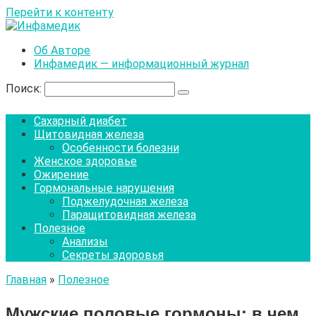
Перейти к контенту
Об Авторе
Инфамедик — информационный журнал
Поиск:
Сахарный диабет
Щитовидная железа
Особенности болезни
Женское здоровье
Ожирение
Гормональные нарушения
Поджелудочная железа
Паращитовидная железа
Полезное
Анализы
Секреты здоровья
Главная
»
Полезное
Мужские половые гормоны: в чем