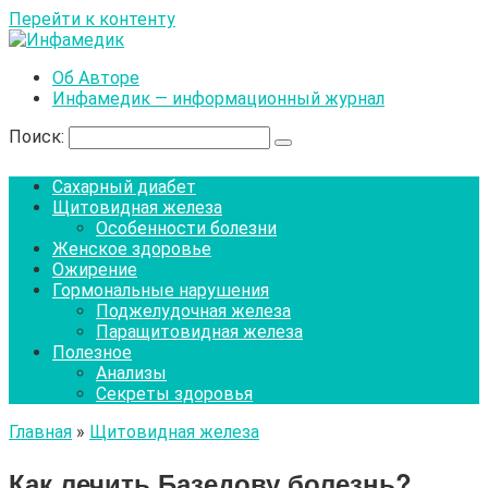
Перейти к контенту
Об Авторе
Инфамедик — информационный журнал
Поиск:
Сахарный диабет
Щитовидная железа
Особенности болезни
Женское здоровье
Ожирение
Гормональные нарушения
Поджелудочная железа
Паращитовидная железа
Полезное
Анализы
Секреты здоровья
Главная
»
Щитовидная железа
Как лечить Базедову болезнь?