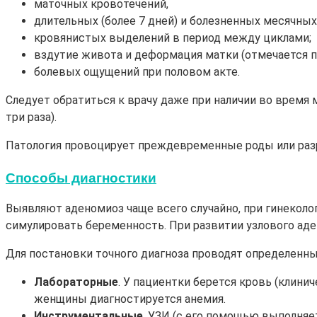
маточных кровотечений,
длительных (более 7 дней) и болезненных месячных
кровянистых выделений в период между циклами;
вздутие живота и деформация матки (отмечается пр
болевых ощущений при половом акте.
Следует обратиться к врачу даже при наличии во время
три раза).
Патология провоцирует преждевременные роды или разр
Способы диагностики
Выявляют аденомиоз чаще всего случайно, при гинеколо
симулировать беременность. При развитии узлового ад
Для постановки точного диагноза проводят определенны
Лабораторные
. У пациентки берется кровь (клини
женщины диагностируется анемия.
Инструментальные
. УЗИ (с его помощью выполняе