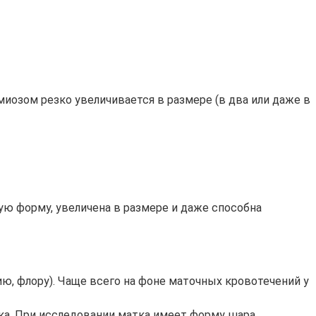
иозом резко увеличивается в размере (в два или даже в
ю форму, увеличена в размере и даже способна
гию, флору). Чаще всего на фоне маточных кровотечений у
ка. При исследовании матка имеет форму шара,