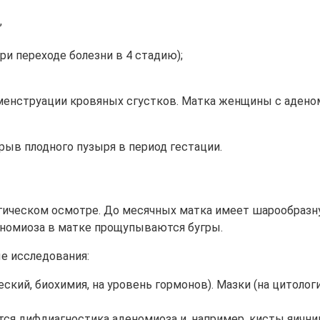
,
и переходе болезни в 4 стадию);
 менструации кровяных сгустков. Матка женщины с аденом
ыв плодного пузыря в период гестации.
гическом осмотре. До месячных матка имеет шарообразну
еномиоза в матке прощупываются бугры.
е исследования:
ческий, биохимия, на уровень гормонов). Мазки (на цитоло
тся дифдиагностика аденомиоза и, например, кисты яични