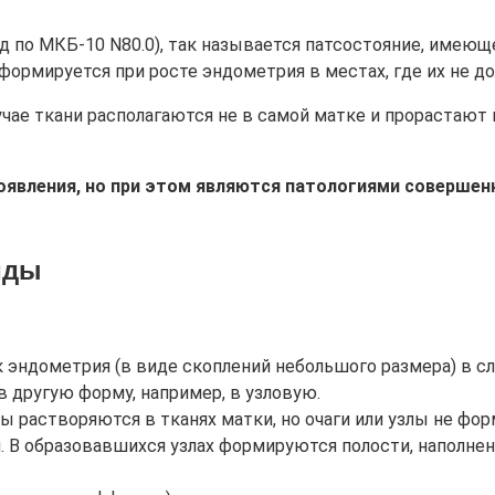
код по МКБ-10 N80.0), так называется патсостояние, имею
формируется при росте эндометрия в местах, где их не д
чае ткани располагаются не в самой матке и прорастают 
оявления, но при этом являются патологиями совершен
иды
к эндометрия (в виде скоплений небольшого размера) в с
 в другую форму, например, в узловую.
ы растворяются в тканях матки, но очаги или узлы не фо
я. В образовавшихся узлах формируются полости, наполн