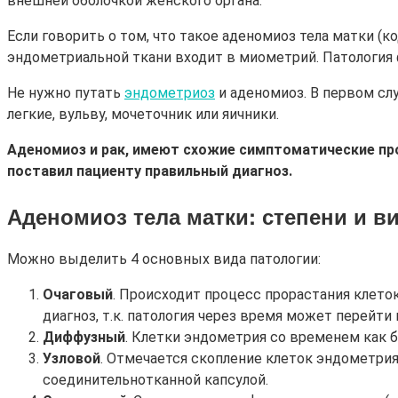
внешней оболочкой женского органа.
Если говорить о том, что такое аденомиоз тела матки (
эндометриальной ткани входит в миометрий. Патология 
Не нужно путать
эндометриоз
и аденомиоз. В первом слу
легкие, вульву, мочеточник или яичники.
Аденомиоз и рак, имеют схожие симптоматические пр
поставил пациенту правильный диагноз.
Аденомиоз тела матки
: степени и в
Можно выделить 4 основных вида патологии:
Очаговый
. Происходит процесс прорастания клето
диагноз, т.к. патология через время может перейти
Диффузный
. Клетки эндометрия со временем как б
Узловой
. Отмечается скопление клеток эндометри
соединительнотканной капсулой.