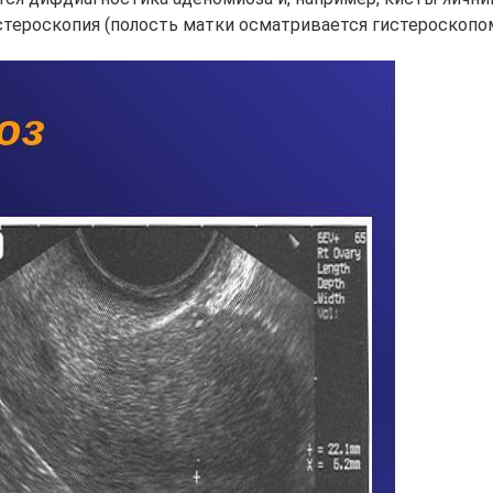
стероскопия (полость матки осматривается гистероскопом