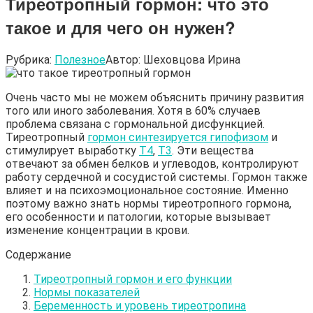
Тиреотропный гормон: что это
такое и для чего он нужен?
Рубрика:
Полезное
Автор:
Шеховцова Ирина
Очень часто мы не можем объяснить причину развития
того или иного заболевания. Хотя в 60% случаев
проблема связана с гормональной дисфункцией.
Тиреотропный
гормон синтезируется гипофизом
и
стимулирует выработку
Т4
,
Т3
. Эти вещества
отвечают за обмен белков и углеводов, контролируют
работу сердечной и сосудистой системы. Гормон также
влияет и на психоэмоциональное состояние. Именно
поэтому важно знать нормы тиреотропного гормона,
его особенности и патологии, которые вызывает
изменение концентрации в крови.
Содержание
Тиреотропный гормон и его функции
Нормы показателей
Беременность и уровень тиреотропина