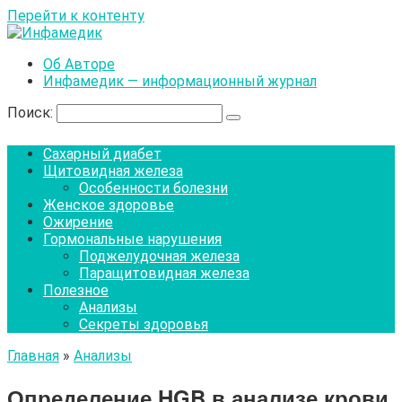
Перейти к контенту
Об Авторе
Инфамедик — информационный журнал
Поиск:
Сахарный диабет
Щитовидная железа
Особенности болезни
Женское здоровье
Ожирение
Гормональные нарушения
Поджелудочная железа
Паращитовидная железа
Полезное
Анализы
Секреты здоровья
Главная
»
Анализы
Определение HGB в анализе крови