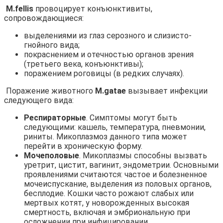
M.fellis
провоцирует конъюнктивиты,
сопровождающиеся:
выделениями из глаз серозного и слизисто-
гнойного вида;
покраснением и отечностью органов зрения
(третьего века, конъюнктивы);
поражением роговицы (в редких случаях).
Поражение животного
M
.
gatae
вызывает инфекции
следующего вида:
Респираторные
. Симптомы могут быть
следующими: кашель, температура, пневмонии,
риниты. Микоплазмоз данного типа может
перейти в хроническую форму.
Мочеполовые
. Микоплазмы способны вызвать
уретрит, цистит, вагинит, эндометрии. Основными
проявлениями считаются: частое и болезненное
мочеиспускание, выделения из половых органов,
бесплодие. Кошки часто рожают слабых или
мертвых котят, у новорожденных высокая
смертность, включая и эмбриональную при
осложнении при инфицировании.