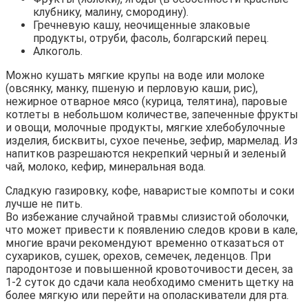
клубнику, малину, смородину).
Гречневую кашу, неочищенные злаковые
продукты, отруби, фасоль, болгарский перец.
Алкоголь.
Можно кушать мягкие крупы на воде или молоке
(овсянку, манку, пшеную и перловую каши, рис),
нежирное отварное мясо (курица, телятина), паровые
котлеты в небольшом количестве, запеченные фрукты
и овощи, молочные продукты, мягкие хлебобулочные
изделия, бисквиты, сухое печенье, зефир, мармелад. Из
напитков разрешаются некрепкий черный и зеленый
чай, молоко, кефир, минеральная вода.
Сладкую газировку, кофе, наваристые компоты и соки
лучше не пить.
Во избежание случайной травмы слизистой оболочки,
что может привести к появлению следов крови в кале,
многие врачи рекомендуют временно отказаться от
сухариков, сушек, орехов, семечек, леденцов. При
пародонтозе и повышенной кровоточивости десен, за
1-2 суток до сдачи кала необходимо сменить щетку на
более мягкую или перейти на ополаскиватели для рта.