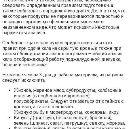
следовать определенным правилам подготовки, а
также соблюдать определенную диету. Дело в том, что
некоторые продукты не перевариваются полностью и
покидают организм с фекальными массами в
неизмененном виде, что может исказить некоторые
параметры анализа.
Особенно тщательно нужно придерживаться этих
правил при сдаче кала на скрытую кровь, а также при
таком обследовании как копрограмма — общий анализ
кала, отображающий работу поджелудочной, желудка,
печени и кишечника.
Не менее чем за 3 дня до забора материала, из рациона
следует исключить:
Жирное, жареное мясо, субпродукты, колбасные
изделия (в особенности кровянку),
полуфабрикаты. Следует отказаться от стейков с
кровью, а также шашлыка.
Жирную рыбу и морепродукты, консервы, икру.
Капусту (цветную, белокочанную, брокколи),
зелень (шпинат, салат, петрушку), свеклу, морковь.
Фрукты (яблоки), ягоды (в особенности красные —