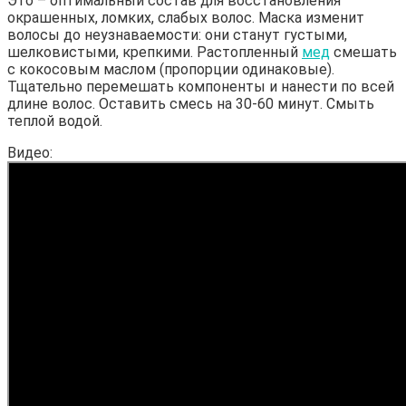
Это – оптимальный состав для восстановления
окрашенных, ломких, слабых волос. Маска изменит
волосы до неузнаваемости: они станут густыми,
шелковистыми, крепкими. Растопленный
мед
смешать
с кокосовым маслом (пропорции одинаковые).
Тщательно перемешать компоненты и нанести по всей
длине волос. Оставить смесь на 30-60 минут. Смыть
теплой водой.
Видео: