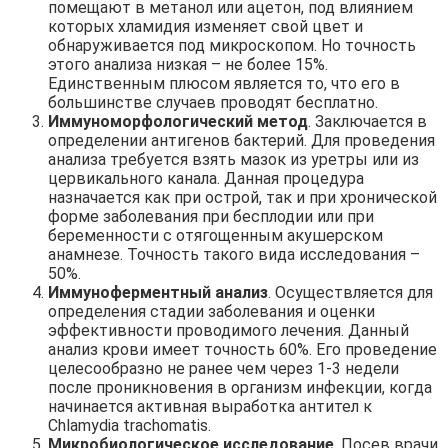
помещают в метанол или ацетон, под влиянием
которых хламидия изменяет свой цвет и
обнаруживается под микроскопом. Но точность
этого анализа низкая – не более 15%.
Единственным плюсом является то, что его в
большинстве случаев проводят бесплатно.
Иммуноморфологический метод
. Заключается в
определении антигенов бактерий. Для проведения
анализа требуется взять мазок из уретры или из
цервикального канала. Данная процедура
назначается как при острой, так и при хронической
форме заболевания при бесплодии или при
беременности с отягощенным акушерском
анамнезе. Точность такого вида исследования –
50%.
Иммуноферментный анализ
. Осуществляется для
определения стадии заболевания и оценки
эффективности проводимого лечения. Данный
анализ крови имеет точность 60%. Его проведение
целесообразно не ранее чем через 1-3 недели
после проникновения в организм инфекции, когда
начинается активная выработка антител к
Chlamydia trachomatis.
Микробиологическое исследование
. Посев врачи