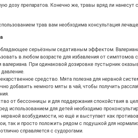
ю дозу препаратов. Конечно же, травы вряд ли нанесут 
спользованием трав вам необходима консультация лечаще
а
 обладающее серьёзным седативным эффектом. Валериана 
зовать в любом возрасте для избавления от симптомов с
и валериана. При одинаковой дозировке пустырник оказ
 давление.
 лекарственное средство. Мята полезна для нервной систе
очно добавить немного мяты в чай, чтобы получить рассл
ния.
тво от бессонницы и для поддержания спокойствия в цел
перед использованием для детей необходимо проконсульти
ия нервной возбудимости, но ещё и выступает как против
ои, так и просто положить рядом с подушкой для нормализ
 отлично справляется с судорогами.