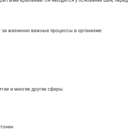
рытыми крыльями. Он находится у основания шеи, перед
 за жизненно важные процессы в организме:
тие и многие другие сферы.
тонин.