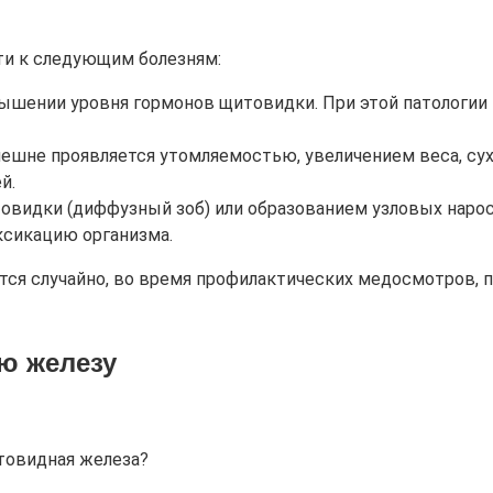
и к следующим болезням:
ышении уровня гормонов щитовидки. При этой патологии 
ешне проявляется утомляемостью, увеличением веса, су
й.
товидки (диффузный зоб) или образованием узловых нарост
ксикацию организма.
я случайно, во время профилактических медосмотров, п
ю железу
итовидная железа?