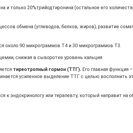
на и только 20%трийодтиронина (остальное его количест
ссов обмена (углеводов, белков, жиров), развитие сомати
тся около 90 микрограммов Т4 и 30 микрограммов Т3.
цемии, снижая в сыворотке уровень кальция.
яется
тиреотропный гормон (ТТГ).
Его главная функция –
инается усиленное выделение ТТГ с целью восполнить эт
 к эндокринологу или терапевту, который направит на о