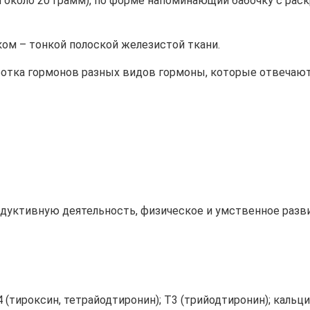
около 20 грамм), по форме напоминающий бабочку с раск
ом – тонкой полоской железистой ткани.
отка гормонов разных видов гормоны, которые отвечают
ктивную деятельность, физическое и умственное разви
тироксин, тетрайодтиронин); Т3 (трийодтиронин); кальци