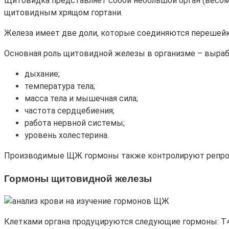
Щитовидка представляет собой небольшой орган (весом 
щитовидным хрящом гортани.
Железа имеет две доли, которые соединяются перешейк
Основная роль щитовидной железы в организме – выраб
дыхание;
температура тела;
масса тела и мышечная сила;
частота сердцебиения;
работа нервной системы;
уровень холестерина.
Производимые ЩЖ гормоны также контролируют репроду
Гормоны щитовидной железы
Клетками органа продуцируются следующие гормоны: Т4 (