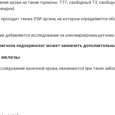
ания крови на такие гормоны: ТТГ; свободный Т3; свобод
видки).
 проходит также УЗИ органа, на котором определяется объ
ия добавляется исследование на онкомаркеркальцитонин.
диагноза эндокринолог может назначить дополнительны
 железы
следование венозной крови, назначаются при таких забол