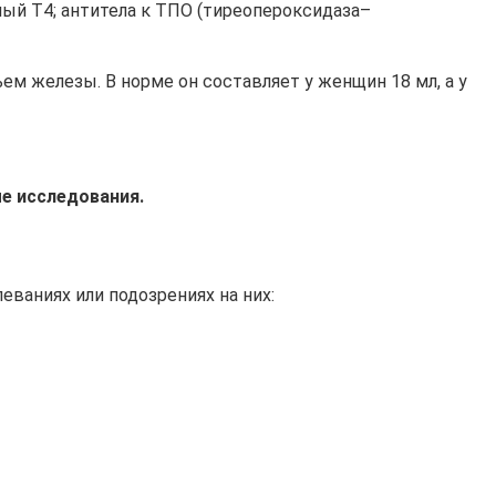
ный Т4; антитела к ТПО (тиреопероксидаза–
ем железы. В норме он составляет у женщин 18 мл, а у
е исследования.
еваниях или подозрениях на них: