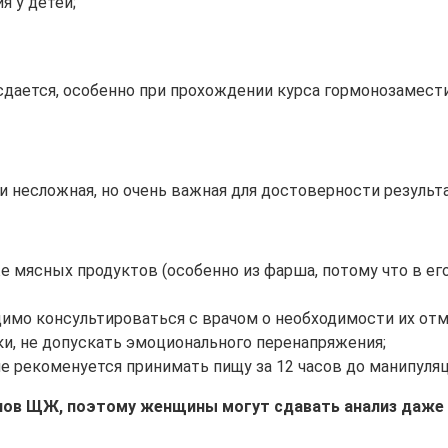
я у детей;
дается, особенно при прохождении курса гормонозамести
и несложная, но очень важная для достоверности результ
кже мясных продуктов (особенно из фарша, потому что в е
имо консультироваться с врачом о необходимости их отм
ки, не допускать эмоционального перенапряжения;
не рекоменуется принимать пищу за 12 часов до манипуляц
онов ЩЖ, поэтому женщины могут сдавать анализ даже 