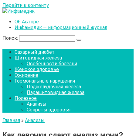
Перейти к контенту
Об Авторе
Инфамедик — информационный журнал
Поиск:
Сахарный диабет
Щитовидная железа
Особенности болезни
Женское здоровье
Ожирение
Гормональные нарушения
Поджелудочная железа
Паращитовидная железа
Полезное
Анализы
Секреты здоровья
Главная
»
Анализы
Как девочки сдают анализ мочи?