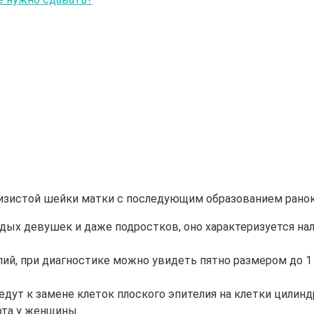
зистой шейки матки с последующим образованием ранок (
лодых девушек и даже подростков, оно характеризуется на
елий, при диагностике можно увидеть пятно размером до 1
едут к замене клеток плоского эпителия на клетки цилинд
рта у женщины.