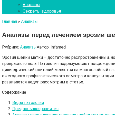
Анализы
Секреты здоровья
Главная
»
Анализы
Анализы перед лечением эрозии ше
Рубрика:
Анализы
Автор:
Infamed
Эрозия шейки матки – достаточно распространенный, но
прекрасного пола. Патология подразумевает повреждение
цилиндрический эпителий меняется на многослойный плос
ежегодного профилактического осмотра и консультации в
развивается недуг, рассмотрим в статье.
Содержание
Виды патологии
Предпосылки развития
Анализы перед лечением эрозии шейки матки: каки