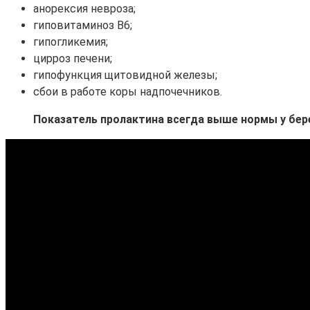
анорексия невроза;
гиповитаминоз В6;
гипогликемия;
цирроз печени;
гипофункция щитовидной железы;
сбои в работе коры надпочечников.
Показатель пролактина всегда выше нормы у бе