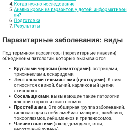
Когда нужно исследование
Анализ крови на паразитов у детей: информативен
ли?
Подготовка
Результаты
Паразитарные заболевания: виды
Под термином паразитозы (паразитарные инвазии)
объединены патологии, которые вызываются:
Круглыми червями (нематодами):
острицами,
трихинеллами, аскаридами.
Ленточными гельминтами (цестодами).
К ним
относится свиной, бычий, карликовый цепни,
эхинококк.
Сосальщиками
, вызывающие такие патологии
как описторхоз и шистосомоз.
Простейшими
. Эта обширная группа заболеваний,
включающая в себя амебиаз, малярию, лямблиоз,
токсоплазмоз, лейшманиоз и трипаносомоз.
Членистоногими
(клещ-демодекс, вши,
чесоточный зудень).