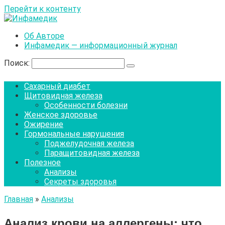
Перейти к контенту
Об Авторе
Инфамедик — информационный журнал
Поиск:
Сахарный диабет
Щитовидная железа
Особенности болезни
Женское здоровье
Ожирение
Гормональные нарушения
Поджелудочная железа
Паращитовидная железа
Полезное
Анализы
Секреты здоровья
Главная
»
Анализы
Анализ крови на аллергены: что