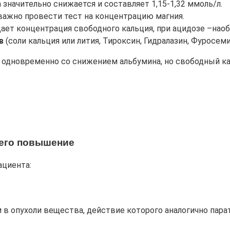
значительно снижается и составляет 1,15-1,32 ммоль/л.
важно провести тест на концентрацию магния.
дает концентрация свободного кальция, при ацидозе –наоб
в
(соли кальция или лития, Тироксин, Гидралазин, Фуросеми
 одновременно со снижением альбумина, но свободный ка
его повышение
ациента:
м в опухоли вещества, действие которого аналогично пара