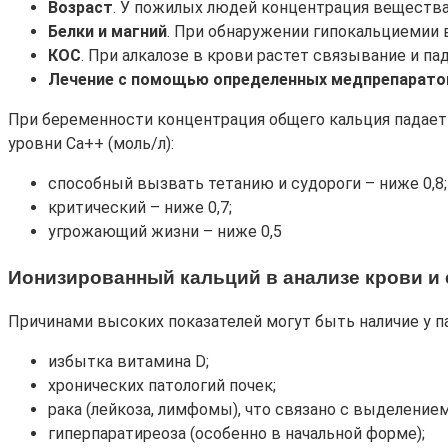
Возраст
. У пожилых людей концентрация вещества 
Белки и магний
. При обнаружении гипокальциемии 
КОС
. При алкалозе в крови растет связывание и па
Лечение с помощью определенных медпрепарато
При беременности концентрация общего кальция падает
уровни Са++ (моль/л):
способный вызвать тетанию и судороги – ниже 0,8;
критический – ниже 0,7;
угрожающий жизни – ниже 0,5
Ионизированный кальций в анализе крови
и 
Причинами высоких показателей могут быть наличие у п
избытка витамина D;
хронических патологий почек;
рака (лейкоза, лимфомы), что связано с выделение
гиперпаратиреоза (особенно в начальной форме);