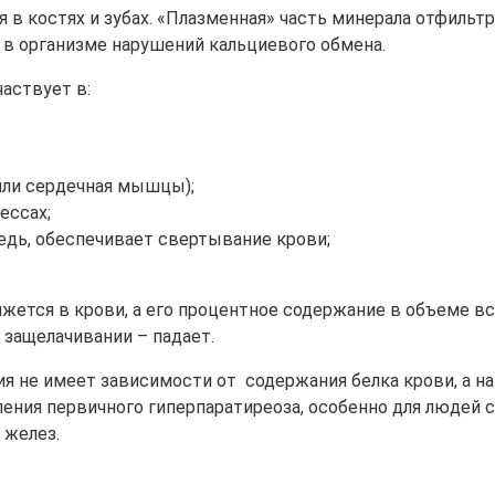
 в костях и зубах. «Плазменная» часть минерала отфильт
я в организме нарушений кальциевого обмена.
аствует в:
или сердечная мышцы);
ессах;
едь, обеспечивает свертывание крови;
ижется в крови, а его процентное содержание в объеме в
ри защелачивании – падает.
ия не имеет зависимости от содержания белка крови, а н
вления первичного гиперпаратиреоза, особенно для людей
 желез.