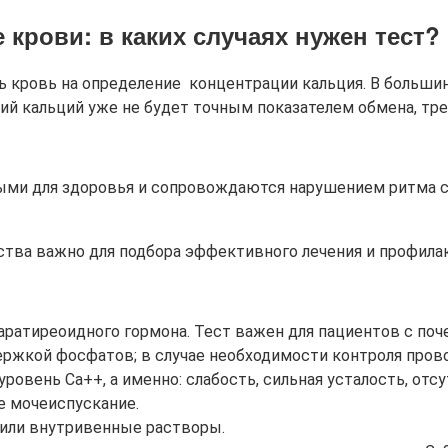
е крови
: в каких случаях нужен тест?
ь кровь на определение концентрации кальция. В больши
ий кальций уже не будет точным показателем обмена, тре
ыми для здоровья и сопровождаются нарушением ритма се
тва важно для подбора эффективного лечения и профила
аратиреоидного гормона. Тест важен для пациентов с поч
ержкой фосфатов; в случае необходимости контроля пров
ровень Са++, а именно: слабость, сильная усталость, от
ое мочеиспускание.
 или внутривенные растворы.