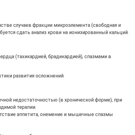
нстве случаев фракции микроэлемента (свободная и
буется сдать анализ крови на ионизированный кальций.
рдца (тахикардией, брадикардией), спазмами в
ктики развития осложнений.
ечной недостаточностью (в хронической форме); при
одимой терапии.
сутствие аппетита, онемение и мышечные спазмы