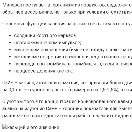
Минерал поступает в организм из продуктов, содержится
обратное всасывание, но только при условии отсутстви
Основные функции кальция заключаются в том, что он уч
создании костного каркаса;
нервно-мышечном импульсе;
мышечном сокращении (имеется ввиду скелетная 
механизме секреции гормонов и рецепторных проц
переводе протромбина в тромбин, что, в свою очер
процессе деления клеток.
Са2+ – катион, антагонист магния, который свободно дв
на 0,1 ед. его уровень растет (примерно на 1,5-2,5%), а п
С учетом того, что концентрация ионизированного кальц
анализ на изучение Са++ – хороший показатель для выя
развивается при недостаточной работе паращитовидных