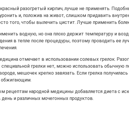
красный разогретый кирпич, лучше не применять. Подобны
уронить и, положив на живот, слишком придавить внутрен
есто того, чтобы вылечить цистит. Лучше применить боле
енить водную, но она плохо держит температуру и возде
ения в тепле после процедуры, поэтому проводить ее луч
лечения.
ицина отмечает в использовании солевых грелок. Разогр
сли специальной грелки нет, можно использовать обычную
ороде, мешочек крепко завязать. Если грелка получилась
е обжигающим.
рецептам народной медицины добавляется диета с исклю
 день и различных мочегонных продуктов.