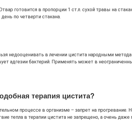
вар готовится в пропорции 1 ст.л. сухой травы на стака
день по четверти стакана.
ельзя недооценивать в лечении цистита народными метод
ет адгезии бактерий. Применять может в неограниченных
подобная терапия цистита?
ьном процессе в организме – запрет на прогревание. Но, 
вие тепла в терапии цистита не запрещено, а очень даже 