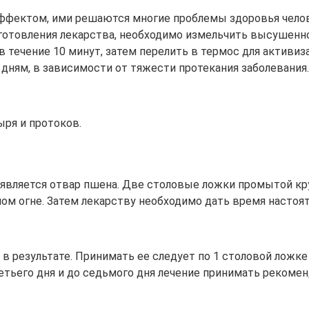
фектом, ими решаются многие проблемы здоровья челов
готовления лекарства, необходимо измельчить высушенное
 течение 10 минут, затем перелить в термос для активиз
0 дням, в зависимости от тяжести протекания заболевания.
ыря и протоков.
вляется отвар пшена. Две столовые ложки промытой кр
ом огне. Затем лекарству необходимо дать время настоят
я в результате. Принимать ее следует по 1 столовой ложк
етьего дня и до седьмого дня лечение принимать рекоменд